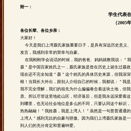
附一：
学生代表
（200
各位长辈、各位乡亲：
大家好！
今天是我们上湾聂氏家族重要日子，是具有深远历史意义、
发言，我感到非常的荣幸与自豪。
在我刚刚学会说话的时候，我的爸爸、妈妈就教我说：＂我
聂＂是中国百家姓氏之一，聂氏家族是曾在历史上诞生过聂政
现在还不完全知道＂聂＂这个姓氏的具体历史来源，但我深深
根！当我长大外出，跟别人介绍自己的时候，我都说：＂我是
我不完全理解，我们的祖先为什么偏偏眷念着这块土地，但我
质。所以尽管这里地处山区，经济落后，但是我永远深爱着这
到哪里，也无论社会地位是多么的不同，只要认同这个标识，
热热融融！＂我姓聂，我是上湾人！＂虽然是一句普普通通的
上湾人＂感到无比的自豪与骄傲。因为我们上湾聂氏家族是一
到人们的充分肯定和普遍钟爱。