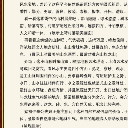
风水宝地，盖起了这座至今依然保留原始方位的聂氏祖居。从
秉性：勤劳、勇敢、善良、敦睦、崇根、报本、开拓、进取…
看一看这雾霭中的山村晨景吧，青山隐隐，绿水悠悠，树木
峦，错落有致，村道穿透过丘陵谷坳，连接四方，阡陌纵横，
人文和谐一体。（展示上湾村落最美画面）
再看看这蜿蜒的山脉吧，气势磅礴，连绵万里，峰貌俊朗，
洋笔峰照文人蟾宫折桂。主山发脉悠远，舒展逸韵，隽永含情
息。（展示上湾最美的山水画面，最后对准东山旗龙山）
介绍：这座山脉叫东山旗，根据地脉风水理论，上湾风水发
湾成回龙窝穴。看风水主要是四个方面：觅龙、察砂、观水、
是主山脉周围相伴的小山，要求群峰叠嶂，有层层护卫之势，
水口，山水往往相伴而行，水之发源处也就是龙山之发脉处，
最好曲水环绕，盘桓有情，并且流源处天门开、出口处地户闭
与龙脉生气相通的地方。通常根据地形分为窝穴、钳穴、突穴
水理论来看，这龙、砂、水、穴自然天成，配套比较完整。
始祖仲拳公夫妇正是注意到了这种自然神秘信息的价值，于
位，凝聚着自然潜能和地脉生气。当年的地理高人帮助改造周
（呈现祖居）