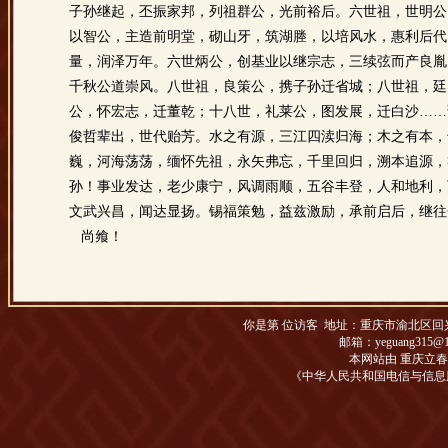
子孙继起，丕振家邦，列祖群公，光前裕后。六世祖，世明公
以智公，主造前明堂，砌山牙，筑湖塍，以培风水，惠利后代
量，润泽万年。六世炳公，创基业以继宗志，三续弦而产良胤
千秋公道崇风。八世祖，良策公，携子孙迁省城；八世祖，廷
公，怀宏志，迁董乾；十八世，礼莱公，图发展，迁白沙……
俊哲辈出，世代贻芳。水之有源，三江四渎归海；木之有本，
巍，河海荡荡，缅怀先祖，永矢弗忘，千里回归，溯本追源，
孙！事业发达，老少康宁，风调雨顺，五谷丰登，人和地利，
文武兴昌，闻达显扬。锡福策勉，益兹激励，承前启后，继往
尚飨！
你是第
位访客 地址：
重庆市渝北区回兴松
邮箱：yeguang315@1
本网站由 重庆立
《中华人民共和国电信与信息