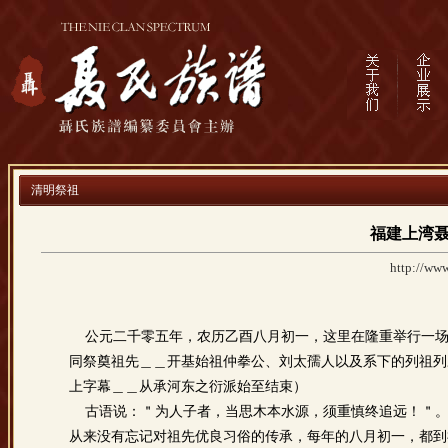
清明祭祖
福建上湾
http://www
公元二千零五年，农历乙酉八月初一，这里在隆重举行一场
同祭奠祖先＿＿开基始祖仲拳公、刘太孺人以及系下的列祖列
上字幕＿＿从承河东之衍派始至结束）
古语说：＂为人子者，当思木本水源，须重慎终追远！＂。
从来没有忘记对祖先优良习俗的传承，每年的八月初一，都到