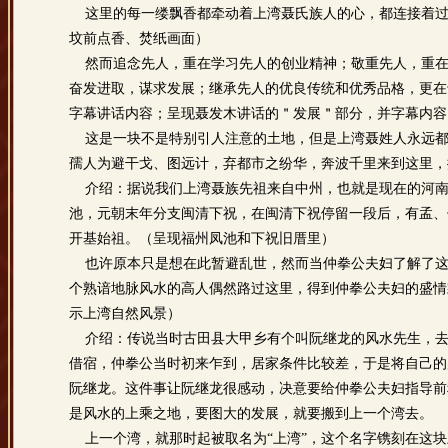
这里的每一缕飘香都牵动着上湾聂氏族人的心，都连接着过
坟前点香、焚纸画面）
然而追念先人，重在学习先人的创业精神；敬重先人，重在
奋发进取，谋求发展；继承先人的优良传统和优秀品格，更在
字幕讲话内容；呈现聂发木讲话的＂发展＂部分，并字幕内容
这是一块不是特别引人注意的土地，但是上湾聂姓人永远都
孺人为避干戈、图远计，弃都市之纷华，奔波千里来到这里，
介绍：据说我们上湾聂族先祖来自中州，也就是现在的河南
池，元朝末年分支闽清下祝，在闽清下祝停留一段后，有孟、
开基始祖。（呈现福州凤池和下祝旧厝里）
也许原本只是想在此暂避乱世，然而当仲拳公夫妇了解了这
个熟谙地脉风水的高人偶然路过这里，得到仲拳公夫妇的盛情
示上湾自然风景）
介绍：传说当时古田县大甲乡有个叫阮继龙的风水先生，去
借宿，仲拳公当时初来乍到，居家条件比较差，于是将自己的
阮继龙。这件事让阮继龙很感动，决意要给仲拳公夫妇指导前
是风水的上乘之地，要图大的发展，就要搬到上一个湾去。
上一个湾，就那时起被取名为“上湾”，这个名字镌刻在这块