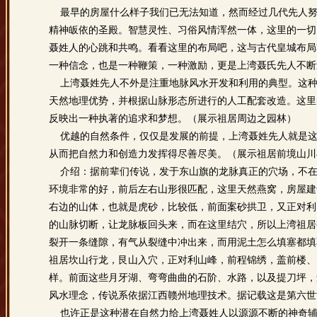
最早的房屋什么样子我们已无法知道，然而经过几代先人努
精神皈依的圣殿。智慧灵性、习俗风情浑然一体，这里的一切
聂姓人的心跳和共鸣。看看这里的布局吧，这与古代皇城布局
一种信念，也是一种鞭策，一种激励，更是上湾聂氏先人不断
上湾聂姓先人不外是注重地脉风水开发和利用的典型。这种
天然地理优势，并根据山脉形态所进行的人工配套改造。这里
反映出一种执著的追求和梦想。（展示祖居周边之园林）
优越的自然条件，仅仅是发展的前提，上湾聂姓先人就是这
从而把自然力和创造力发挥得尽善尽美。（展示祖居前境山川
介绍：据前辈们传说，发于东山旗的龙脉真正的穴场，不在
环境非常的好，前后左右山形很匹配，这里天然燕窝，房屋建
右边的山体，也就是虎砂，比较低，前面案砂拱卫，又正对利
的山脉切断，让龙脉板回头来，而在这里结穴，所以上湾祖居
裂开一条缝隙，有气从裂缝中冲出来，而用泥土怎么填塞都填
祖居坎山行龙，艮山入穴，正对利山峰，前程锦绣，盖前楼、
样。前面这些月牙湖、弯弯曲曲的石阶、水路，以及提刀坪，
风水理念，传说系依据江西赣州地理技术。据记载这是第六世
也许正是这种潜在自然力给上湾聂姓人以源源不断的神奇辅