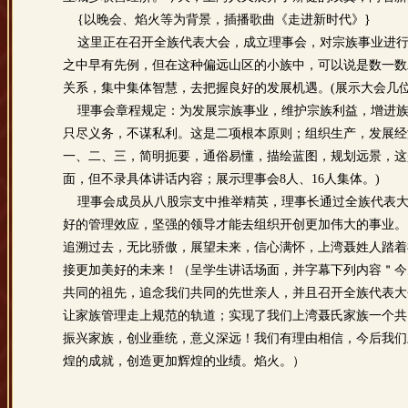
{以晚会、焰火等为背景，插播歌曲《走进新时代》}
这里正在召开全族代表大会，成立理事会，对宗族事业进行
之中早有先例，但在这种偏远山区的小族中，可以说是数一数
关系，集中集体智慧，去把握良好的发展机遇。(展示大会几
理事会章程规定：为发展宗族事业，维护宗族利益，增进族
只尽义务，不谋私利。这是二项根本原则；组织生产，发展经
一、二、三，简明扼要，通俗易懂，描绘蓝图，规划远景，这
面，但不录具体讲话内容；展示理事会8人、16人集体。)
理事会成员从八股宗支中推举精英，理事长通过全族代表大
好的管理效应，坚强的领导才能去组织开创更加伟大的事业。
追溯过去，无比骄傲，展望未来，信心满怀，上湾聂姓人踏着
接更加美好的未来！（呈学生讲话场面，并字幕下列内容＂今
共同的祖先，追念我们共同的先世亲人，并且召开全族代表大
让家族管理走上规范的轨道；实现了我们上湾聂氏家族一个共
振兴家族，创业垂统，意义深远！我们有理由相信，今后我们
煌的成就，创造更加辉煌的业绩。焰火。）