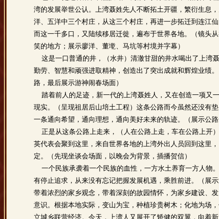
湾的发展举世公认。上湾聂姓先人不断拓土开疆，繁衍生息，
洋、五洋中三个村庄，从这三个村庄，再进一步拓迁到连江仙
而这一千多口，又陆续移居迁徙，遍布于世界各地。（镜头从
笑的地方；展示廖洋、董墘、马坑等村境并字幕）
这是一口普通的井，（水井）清澈甘甜的井水喝出了上湾聂
勤劳、智慧和顽强进取精神，创造出了突出成就和辉煌业绩。
路，最后展示游神闹春场面）
踏着前人的足迹，新一代的上湾聂姓人，又在创造一项又一
现实。（呈现祖居后山培土工程）这条公路而今虽然还没有垫
一条通向希望，通向理想，通向美好未来的轨迹。（展示公路
正是从这条公路上走来，（人在公路上走，车在公路上开）2
英代表会聚到这里，来自世界各地的上湾外出人员回到这里，
定。（先现坐谈会场面，以晚会为背景，插播贺信）
一个民族承袭着一个民族的血性，一方水土养育一方人物。
有停止追求，从来没有忘记把握发展机遇，乘胜前进。（展示
带着浓烈的家乡观念，带着深刻的故园情怀，为家乡建设、发
意识。根据本地实际，变山为宝，种植珍贵树木；化地为场，
立城乡联营经济。今天，上湾人又展开了矫健的双翼，向着新