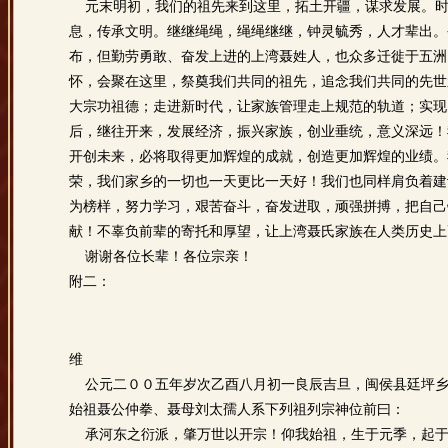
元末明初，我们的祖先来到这里，拓土开疆，谋求发展。时
息，传承文明。继继绳绳，绳绳继继，钟灵毓秀，人才辈出。
布，但勤劳勇敢、奋发上进的上湾聂姓人，也众多迁徙于五洲
怀，会聚在这里，祭奠我们共同的祖先，追念我们共同的先世
大宗功祖德；走进新时代，让家族管理走上规范的轨道；实现
后，继往开来，发展经济，振兴家族，创业垂统，意义深远！
开创未来，必将取得更加辉煌的成就，创造更加辉煌的业绩。
荣，我们家乡的一切也一天更比一天好！我们也同样肩负着建
为榜样，努力学习，艰苦奋斗，奋发进取，顽强拼搏，把自己
献！不辜负前辈的寄托和厚望，让上湾聂氏家族在人类历史上
谢谢各位长辈！各位宗亲！
附二：
维
公元二００五年岁次乙酉八月初一良辰吉旦，闽侯县廷坪乡
始祖聂公仲拳、聂母刘太孺人系下列祖列宗神位前曰：
承河东之衍派，肇万世以开宗！仰我始祖，生于元季，起于