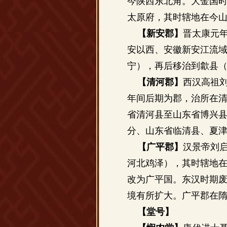
今陕西东北角。大金国
太原府，其时辖地在今
【新安郡】
晋太康元年
安以西、安徽新安江流
宁），再后移治到歙县
【清河郡】
西汉高祖刘
年间后期为郡，治所在
省清河县至山东省博兴
分、山东省临清县、夏
【广平郡】
汉景帝刘
河北鸡泽），其时辖地
改为广平国。东汉时期
境有所扩大。广平郡在
【堂号】