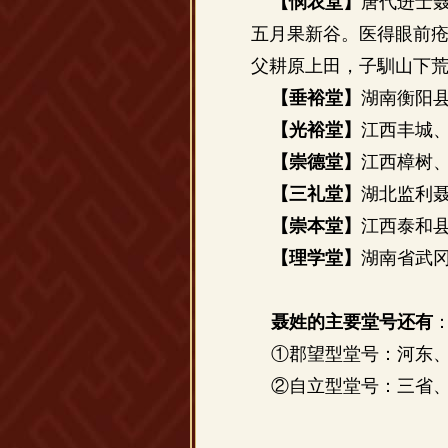
【悯农堂】
唐代进士
五月果新谷。医得眼前
父耕原上田，子馴山下
【垂裕堂】
湖南衡阳
【光裕堂】
江西丰城
【崇德堂】
江西樟树
【三礼堂】
湖北监利
【崇本堂】
江西泰和
【理学堂】
湖南省武
聂姓的主要堂号还有
①郡望型堂号：河东、
②自立型堂号：三省、