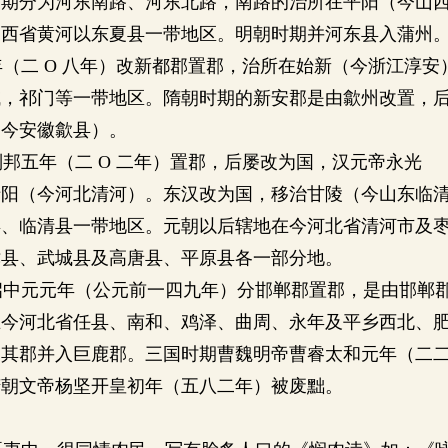
时期分为河东南路、河东北路，南路的治所在平阳（今山
山西省黄河以东夏县一带地区。明朝时期并河东县入蒲州
（二 O 八年）改新都郡置郡，治所在始新（今浙江淳
域，祁门等一带地区。隋朝时期的新安郡是由歙州改置，
（今安徽歙县）。
邦五年（二 O 二年）置郡，后屡改为国，汉元帝永光
清阳（今河北清河）。东汉改为国，移治甘陵（今山东临
县、临清县一带地区。元朝以后辖地在今河北省清河市及
津县、武城县及高唐县、平原县各一部分地。
启中元元年（公元前一四九年）分邯郸郡置郡，是由邯郸
在今河北省任县、南和、鸡泽、曲周、永年及平乡西北、
废其郡并入巨鹿郡。三国时期曹魏明帝曹睿太和元年（二
隋朝文帝杨坚开皇初年（五八二年）被废黜。