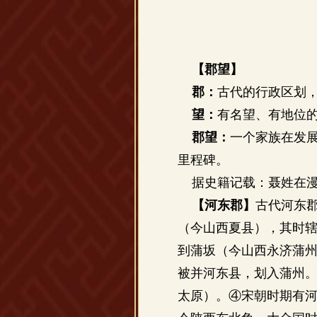
【郡望】
郡：
古代的行政区划
望：
有名望、有地位
郡望：
一个家族在发
里程碑。
据史籍记载：聂姓在漫
【河东郡】
古代河东
（今山西夏县），其时
到蒲坂（今山西永济蒲
被并河东县，划入蒲州。
太原）。④宋朝时期有