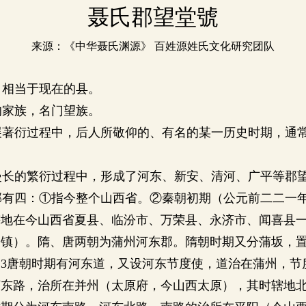
聂氏郡望堂號
来源：《中华聂氏渊源》
百姓源姓氏文化研究团队
，相当于现在的县。
的家族，名门望族。
展著衍过程中，后人所敬仰的、有名的某一历史时期，通
长的繁衍过程中，形成了河东、新安、清河、广平等郡
郡有四：①指今整个山西省。②秦朝初期（公元前二二一
辖地在今山西省夏县、临汾市、万荣县、永济市、闻喜县
州镇）。隋、唐两朝为蒲州河东郡。隋朝时期又分蒲坂，
3唐朝时期有河东道，又设河东节度使，道治在蒲州，节
河东路，治所在并州（太原府，今山西太原），其时辖地