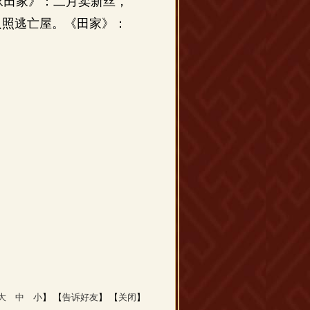
咏田家》：二月卖新丝，
只照逃亡屋。《田家》：
大
中
小
】 【
告诉好友
】 【
关闭
】