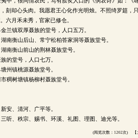
聂夷中，很同情农民，写有脍炙人口的《悯农诗》如：《
疮，刻却心头肉。我愿君王心化作光明烛。不照绮罗筵，
荒。六月禾未秀，官家已修仓。
县金兰镇双厚聂族的堂号，人口五万。
、湖南衡山后山、常宁松柏答家洞等聂族堂号。
、湖南衡山前山的荆林聂族堂号。
聂族的堂号，人口七万。
县塘州镇桃源聂族堂号。
冈市稠树塘镇杨柳村聂族堂号。
：
新安、清河、广平等。
三听、秩宗、赐书、环溪、礼图、理图、迪光等。
(阅览次数：1202次) 【