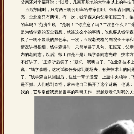
父亲还对李福泽说：“以后，凡离开基地的大学生以上的科技
五院初建时，只有两三辆公用车给专家们用。钱学森回国后
亮，全北京只有两辆。有一次，钱学森来向父亲汇报工作。临
的车吗？”范济生说：“是啊！”“你注意了吗？”“注意什么？
是为钱学森的安全着想，就连这么小的事情，他也要从钱学森
换了一辆不显眼的黑色车。一次，五院老资格的副院长王诤和
情况讲得很细，钱学森讲时，只简单讲了几句。汇报完，父亲
内的老同志，以后汇报工作是不是让钱学森同志先讲，技术方
不好讲了。”王诤听后笑了：“聂总，我明白了。”在业务技
说：“钱学森哪，这次试验任务你到靶场去，有关技术上的问
了。”钱学森自从回国后，住处一辈子没变，上至中央领导，
是不搬。人们感到奇怪，后来他自己揭开了这个谜底，他说：
我的，它常常使我想起当年的科研工作，想起聂老总对我的关