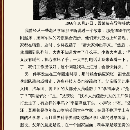
1966年10月27日，聂荣臻在导
我曾经从一些老科学家那里听说过一个故事：那是1958年
刚起床，按照军队的习惯集合跑步。他们来到空地上却发现，
家都在猜测。这时，少将说话了：“请大家伸出手来。”然后，
然后回到队列前。大家不知道发生了什么事。少将大声说：“
又没有暖气，担心冻坏了手，一大早打电话让我来查看一下，
了，我们工作没做好，这个问题我马上汇报，会很快解决。”
另一件事发生在三年困难时期，那时粮食供应紧张，副食品
兵部队疏散或撤走，许多科技人员也被疏散了。父亲听闻此事
兵团、汽车团、警卫团的大部分人员疏散了？”李福泽说：“是
了？”李福泽说：“是。”父亲说：“技术人员疏散到别的工厂
打发走了，有这样的事吗？”李福泽低下头，小声说：“有。”
泽，莫塞莱是位年仅28岁的英国大科学家，在原子物理学上
国的科学界，而且世界科学界都对这颗科学巨星的过早陨落，
服役。父亲的意思是说，在一个国家里面，科学家是最宝贵的