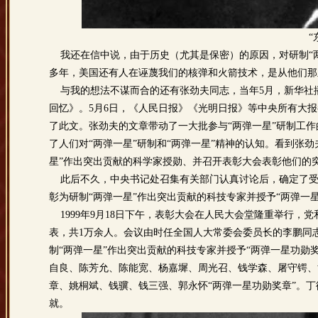
“
我还在信中说，由于历史（尤其是保密）的原因，对研制“两
多年，美国还有人在诬蔑我们的核弹和火箭技术，是从他们那
与我的想法不谋而合的还有张劲夫同志，当年5月，新华社播
回忆》。5月6日，《人民日报》《光明日报》等中央所有大
了此文。张劲夫的文章带动了一大批参与“两弹一星”研制工
了人们对“两弹一星”研制和“两弹一星”精神的认知。看到张
星”作出突出贡献的科学家授勋、并召开表彰大会表彰他们的
此后不久，中央书记处召集有关部门认真讨论后，确定了受奖人
彰为研制“两弹一星”作出突出贡献的科技专家并授予“两弹一
1999年9月18日下午，表彰大会在人民大会堂隆重举行，
表，共1万余人。会议由时任全国人大常委会委员长的李鹏同
制“两弹一星”作出突出贡献的科技专家并授予“两弹一星功勋
自良、陈芳允、陈能宽、杨嘉墀、周光召、钱学森、屠守锷、
章、姚桐斌、钱骥、钱三强、郭永怀“两弹一星功勋奖章”。丁
就。