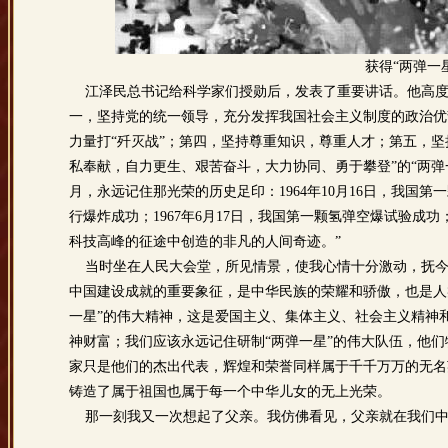
获得“两弹一
江泽民总书记给科学家们授勋后，发表了重要讲话。他高度评
一，坚持党的统一领导，充分发挥我国社会主义制度的政治优
力量打“歼灭战”；第四，坚持尊重知识，尊重人才；第五，
私奉献，自力更生、艰苦奋斗，大力协同、勇于攀登”的“两弹
月，永远记住那光荣的历史足印：1964年10月16日，我国第
行爆炸成功；1967年6月17日，我国第一颗氢弹空爆试验成功
科技高峰的征途中创造的非凡的人间奇迹。”
当时坐在人民大会堂，所见情景，使我心情十分激动，抚今追
中国建设成就的重要象征，是中华民族的荣耀和骄傲，也是人
一星”的伟大精神，这是爱国主义、集体主义、社会主义精神
神财富；我们应该永远记住研制“两弹一星”的伟大队伍，他们
家只是他们的杰出代表，辉煌和荣誉同样属于千千万万的无名
铸造了属于祖国也属于每一个中华儿女的无上光荣。
那一刻我又一次想起了父亲。我仿佛看见，父亲就在我们中间