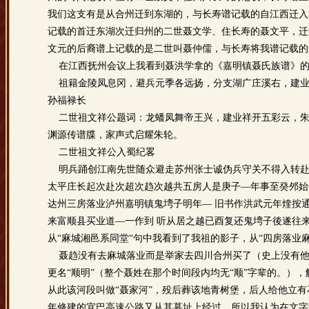
我们这支有是从合州迁到东湖的，与长寿谱记载的自江西迁入
记载的首迁东湖次迁归州的二世聂文学、住长寿的聂文平，迁
文元的后裔谱上记载的是二世叫聂仲儒，与长寿将我谱记载的
在江西抚州会议上我看到聂洪学拿的《嘉明镇聂氏族谱》的
祖籍金陵凤息冈，避兵元季各远扬，分支湖广庄溪右，建业
孙福禄长
二世祖文祥公题词：龙蟠凤舞帝王兴，建业祥开五彩云，朱
渊源传谱牒，家声式启耀朱轮。
二世祖文祥公入蜀纪畧
明兵踊创江南先世随众避走苏州张士诚伪兵守关不得入转赴
太平庄长起次赴次超次趋次越共五房人是庚子—年事至癸邜始
达州三房落业泸州嘉明镇鬼塆子明年— 旧书作洪武元年煃按
来富顺县买业道—一作到 听从居之越已酉复还鬼塆子後遂往
从“麻城湘邑系同堂“句中我看到了我祖的影子，从“四房落业
聂趋没有去麻城落业而是举家去四川合州买了（史上没有他
更名“顺明”（整个聂姓在那个时间段内均无“顺”字辈的。）
从此该河段叫做“聂家河”，殁后葬该地青树堡，后人给他立
年修建的宜巴高速公路又从其墓址上经过。所以我认为在文字记