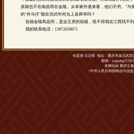
原籍也不在南昌而在金陵。从举家外逃来看，他们不穷。“与
的“外马仔”能在洪武年间当上县师爷吗？
祖籍金陵凤息冈，是这五房的祖籍，怪不得我在江西找不到
我的联系电话：13872650671
你是第
位访客 地址：
重庆市渝北区回兴松
邮箱：yeguang315@1
本网站由 重庆立
《中华人民共和国电信与信息