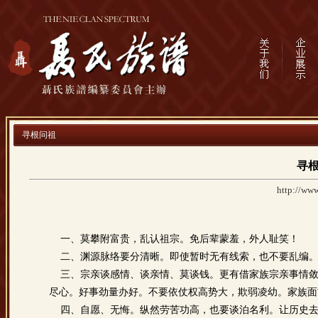
寻根问祖
寻
http://www
一、莫攀附富贵，乱认祖宗。免后辈蒙羞，外人耻笑！
二、渊源脉络要分清晰。即使暂时无有线索，也不要乱编。
三、宗亲谈感情、谈亲情、莫谈钱。更有借家族宗亲事情敛
尽心。好事劲量办好。不要依仗权高势大，欺弱凌幼。家族面
四、自愿、无悔。纵然劳苦功高，也要谈泊名利。让历史去