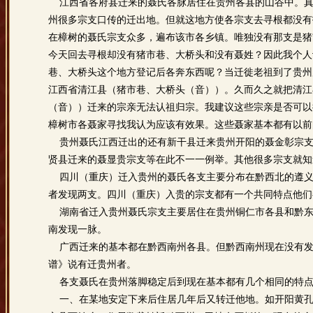
江西省各府县迁来的聂氏各脉居住在贵州各县的山谷中。真
州很多宗支口传的迁出地。但就这地方使各宗支去寻根都没有
在樟树的聂氏宗支众多，遍布该市各乡镇。唯独没有那支是猪
今天回去寻根却没有猪市巷、大桥头和没有聂姓？因此我个人
巷、大桥头这个地方登记后各奔东西呢？当迁徙老祖到了贵州
江西省清江县（猪市巷、大桥头（音））。久而久之就把清江
（音））迁来的宗亲无法认祖归宗。我建议这些宗亲是否可以
樟树市各聂家寻找我认为应该有效果。这些聂家基本都有以前
贵州聂氏江西迁出的还有新干县迁来贵州开阳的聂金彰宗支
贤县迁来的聂显贵宗支等在此不一一例举。其他很多宗支就知
四川（重庆）迁入贵州的聂氏各支主要分布在黔西北的遵义
者发现两支。四川（重庆）入贵的宗支都有一个共同特点他们
湖南省迁入贵州聂氏宗支主要居住在贵州铜仁市各县和黔东
南发现一脉。
广西迁来的基本都在黔西南州各县。但黔西南州现在没有发
谱》说有迁贵州者。
各支聂氏在贵州落脚稳定后到现在基本都有几个相同的特
一、在某地安定下来后住居几年后又转迁他地。如开阳黄孔