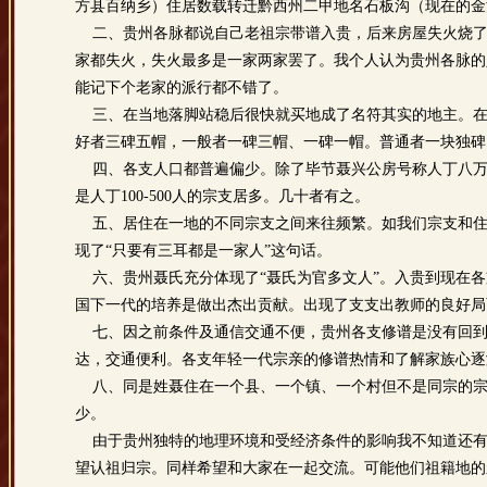
方县百纳乡）住居数载转迁黔西州二甲地名石板沟（现在的金
二、贵州各脉都说自己老祖宗带谱入贵，后来房屋失火烧了
家都失火，失火最多是一家两家罢了。我个人认为贵州各脉的
能记下个老家的派行都不错了。
三、在当地落脚站稳后很快就买地成了名符其实的地主。在
好者三碑五帽，一般者一碑三帽、一碑一帽。普通者一块独碑
四、各支人口都普遍偏少。除了毕节聂兴公房号称人丁八万
是人丁100-500人的宗支居多。几十者有之。
五、居住在一地的不同宗支之间来往频繁。如我们宗支和住
现了“只要有三耳都是一家人”这句话。
六、贵州聂氏充分体现了“聂氏为官多文人”。入贵到现在各
国下一代的培养是做出杰出贡献。出现了支支出教师的良好局
七、因之前条件及通信交通不便，贵州各支修谱是没有回到
达，交通便利。各支年轻一代宗亲的修谱热情和了解家族心逐
八、同是姓聂住在一个县、一个镇、一个村但不是同宗的宗
少。
由于贵州独特的地理环境和受经济条件的影响我不知道还有
望认祖归宗。同样希望和大家在一起交流。可能他们祖籍地的