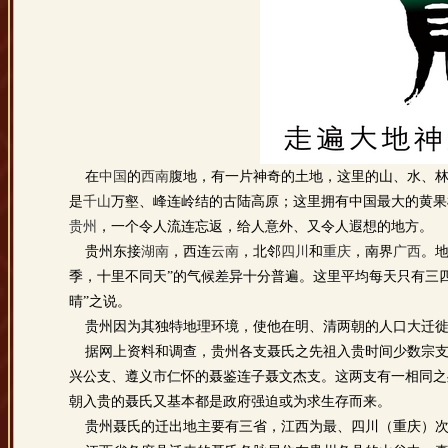
在
中国
的
西南
腹地，有一片神奇的土地，这里的山、水、
是
千山
万壑、峰连岭结的古陆高原；这里拥有中国最大的黄果
贵州
，一个令人流连忘返，给人意外、又令人遐想的地方。
贵州东接
湖南
，西连
云南
，北邻
四川
和
重庆
，南界
广西
。
季，十里不同天”的气候差异十分普遍。这里平均每天只有三
晴”之说。
贵州因为其独特地理环境，使他在明、清两朝的人口大迁徙
据网上资料和调查，贵州各支聂氏之先祖入贵时间少数宗支
兴公支、遵义市仁怀的聂鉴连子聂文杰支。这两支有一相同之
朝入贵的聂氏又基本都是政府强迫或为求生存而来。
贵州聂氏的迁出地主要有三省，江西为最、四川（重庆）次