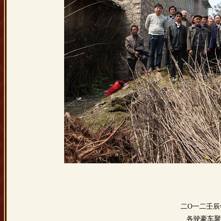
二O一二壬
各驶豪车聚