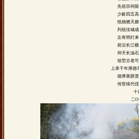
先祖宗祠留
少龄四五高
纸烛燃天嫦
列祖佳城成
左有明灯来
前沿长江横
仰天长油石
祖茔古老可
上承千年厚德
德厚善荫贤
传世续代优
十
二