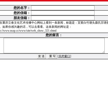
您的名字：
您的信箱：
朋友信箱：
在重庆立春文化艺术传播中心网站上看到一条新闻，标题是：宜黄白竹塘头聂氏宗谱
。如果你感兴趣的话，可以去看看。这条新闻的网址是：
tp://www.nszp.cc/www/site/web_show_321.shtml
您的留言：
[
关闭窗口
]